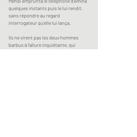
Mehdi emprunta le téléphone d’Amina 
quelques instants puis le lui rendit, 
sans répondre au regard 
interrogateur qu’elle lui lança.
Ils ne virent pas les deux hommes 
barbus à l’allure inquiétante, qui 
s’installèrent au poste qu’ils 
occupaient quelques minutes 
auparavant. Et ne surent pas qu’ils 
envoyèrent un message sur Telegram 
à un contact situé à El Khalil.
Ne pouvant garder pour elle un si 
lourd secret, Amina avait besoin de 
partager le poids de cette 
responsabilité. Elle expliqua à Mehdi 
ce qu’elle avait découvert.
« Une simple injection de plasmides 