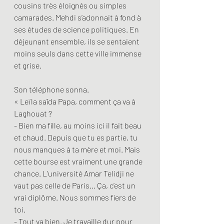
cousins très éloignés ou simples 
camarades. Mehdi s’adonnait à fond à 
ses études de science politiques. En 
déjeunant ensemble, ils se sentaient 
moins seuls dans cette ville immense 
et grise.
Son téléphone sonna.
« Leïla saîda Papa, comment ça va à 
Laghouat ?
- Bien ma fille, au moins ici il fait beau 
et chaud. Depuis que tu es partie, tu 
nous manques à ta mère et moi. Mais 
cette bourse est vraiment une grande 
chance. L’université Amar Telidji ne 
vaut pas celle de Paris… Ça, c’est un 
vrai diplôme. Nous sommes fiers de 
toi.
- Tout va bien. Je travaille dur pour 