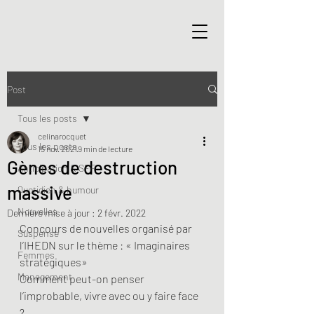
Post
Tous les posts
celinarocquet
Tous les posts
15 nov. 2021
9 min de lecture
Gènes de destruction
Anticipation & SFF
massive
Quotidien & humour
Nouvelles
Dernière mise à jour :
2 févr. 2022
Concours de nouvelles organisé par 
Suspense
l’IHEDN sur le thème : « Imaginaires 
Femmes
stratégiques»
Management
Comment peut-on penser 
l’improbable, vivre avec ou y faire face 
?