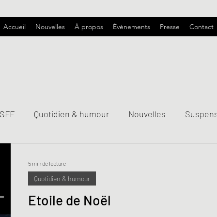
Accueil
Nouvelles
À propos
Événements
Presse
Contact
 SFF
Quotidien & humour
Nouvelles
Suspen
5 min de lecture
Quotidien & humour
Etoile de Noël