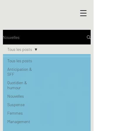
Nouvelles
Tous les posts
Tous les posts
Anticipation &
SFF
Quotidien &
humour
Nouvelles
Suspense
Femmes
Management