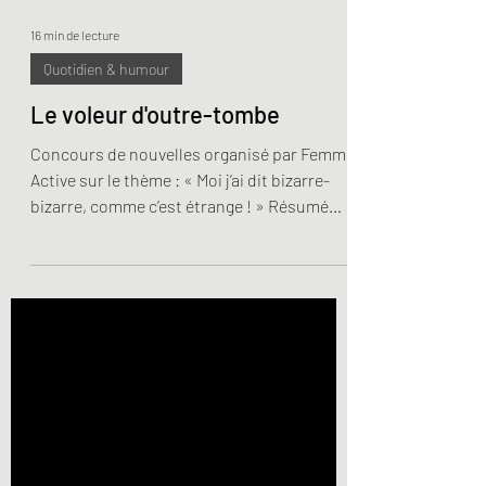
16 min de lecture
Quotidien & humour
Le voleur d'outre-tombe
Concours de nouvelles organisé par Femme
Active sur le thème : « Moi j’ai dit bizarre-
bizarre, comme c’est étrange ! » Résumé
Martha...