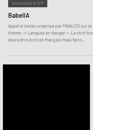
9 min de lecture
Anticipation & SFF
BabelIA
Appel à textes organisé par l’INALCO sur le
thème : « Langues en danger ». Le récit bref
devra être écrit en français mais faire...