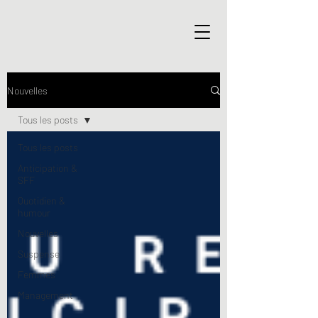
Nouvelles
Tous les posts
Tous les posts
Anticipation &
SFF
Quotidien &
humour
Nouvelles
Suspense
Femmes
Management