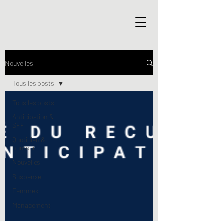
Nouvelles
Tous les posts
Tous les posts
Anticipation &
SFF
Quotidien &
humour
Nouvelles
Suspense
Femmes
Management